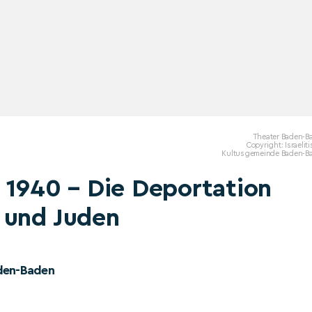
Theater Baden-B
Copyright: Israelit
Kultusgemeinde Baden-B
 1940 – Die Deportation
 und Juden
aden-Baden