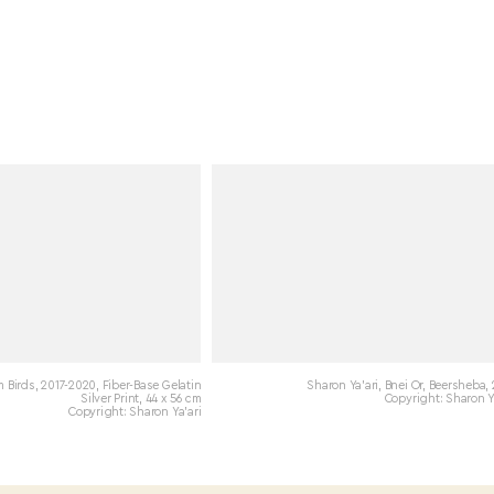
m Birds, 2017-2020, Fiber-Base Gelatin
Sharon Ya'ari, Bnei Or, Beersheba,
Silver Print, 44 x 56 cm
Copyright: Sharon Y
Copyright: Sharon Ya'ari