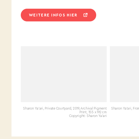
WEITERE INFOS HIER
Sharon Ya'ari, Private Courtyard, 2019, Archival Pigment
Sharon Ya'ari, Fro
Print, 155 x 192 cm
Copyright: Sharon Ya'ari