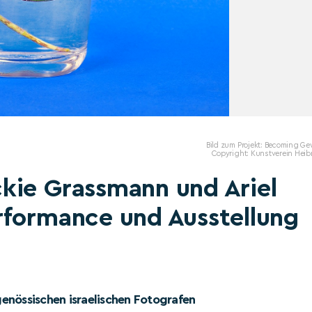
Bild zum Projekt: Becoming G
Copyright: Kunstverein Heib
kie Grassmann und Ariel
rformance und Ausstellung
tgenössischen israelischen Fotografen