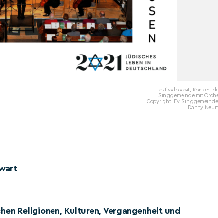
Festivalplakat, Konzert de
Singgemeinde mit Orche
Copyright: Ev. Singgemeinde 
Danny Neu
wart
chen Religionen, Kulturen, Vergangenheit und