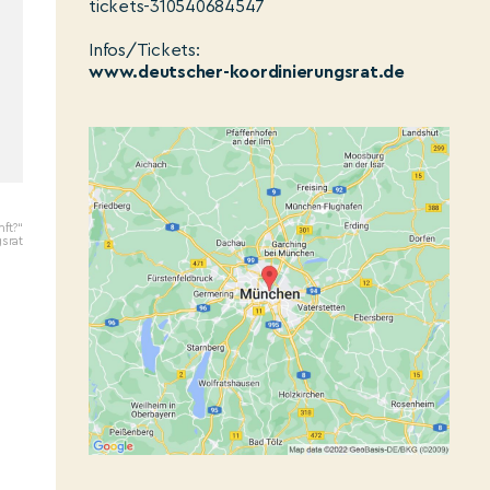
tickets-310540684547
Infos/Tickets:
www.deutscher-koordinierungsrat.de
ft?“
srat