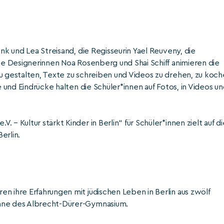
unk und Lea Streisand, die Regisseurin Yael Reuveny, die
die Designerinnen Noa Rosenberg und Shai Schiff animieren die
zu gestalten, Texte zu schreiben und Videos zu drehen, zu koc
e und Eindrücke halten die Schüler*innen auf Fotos, in Videos u
– Kultur stärkt Kinder in Berlin“ für Schüler*innen zielt auf di
erlin.
n ihre Erfahrungen mit jüdischen Leben in Berlin aus zwölf
ühne des Albrecht-Dürer-Gymnasium.