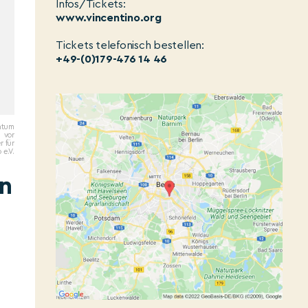
Infos/Tickets:
www.vincentino.org
Tickets telefonisch bestellen:
+49-(0)179-476 14 46
entum
vor
r für
 e.V.
in