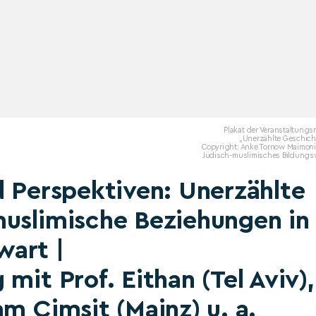
Plakat der Veranstaltungs
„Unerzählte Geschich
Copyright: Anke Tornow Maimoni
Jüdisch-muslimisches Bildungs
d Perspektiven: Unerzählte
muslimische Beziehungen in
wart |
mit Prof. Eithan (Tel Aviv),
m Cimsit (Mainz) u. a.