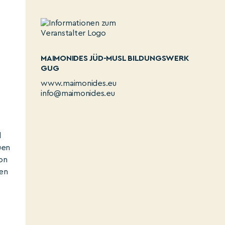
MAIMONIDES JÜD-MUSL BILDUNGSWERK
GUG
www.maimonides.eu
info@maimonides.eu
d
uen
on
ten