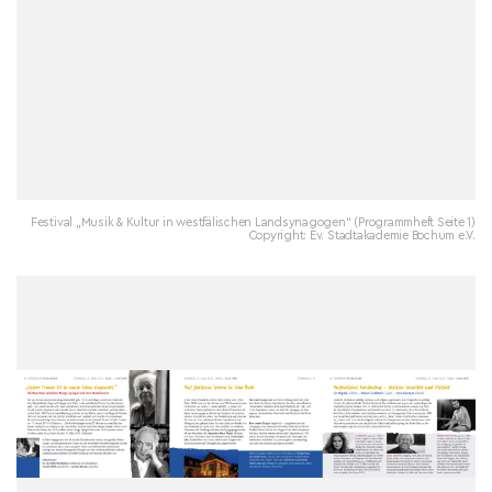
Festival „Musik & Kultur in westfälischen Landsynagogen“ (Programmheft Seite 1)
Copyright: Ev. Stadtakademie Bochum e.V.