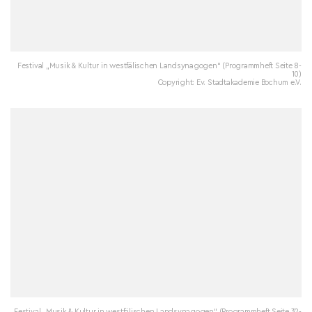
Festival „Musik & Kultur in westfälischen Landsynagogen“ (Programmheft Seite 8-
10)
Copyright: Ev. Stadtakademie Bochum e.V.
Festival „Musik & Kultur in westfälischen Landsynagogen“ (Programmheft Seite 32-