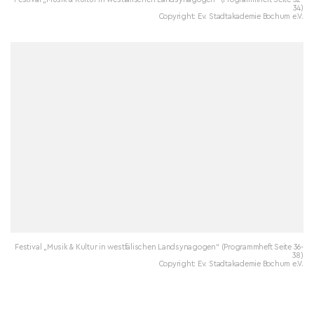
34)
Copyright: Ev. Stadtakademie Bochum e.V.
Festival „Musik & Kultur in westfälischen Landsynagogen“ (Programmheft Seite 36-
38)
Copyright: Ev. Stadtakademie Bochum e.V.