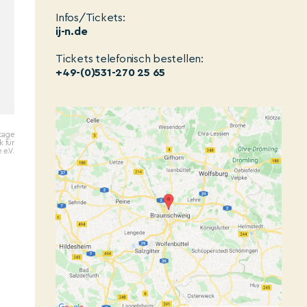
Infos/Tickets:
ij-n.de
Tickets telefonisch bestellen:
+49-(0)531-270 25 65
tage
k für
 e.V.