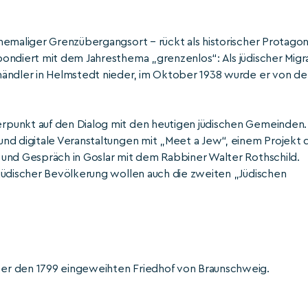
hemaliger Grenzübergangsort – rückt als historischer Protagon
ondiert mit dem Jahresthema „grenzenlos“: Als jüdischer Migr
händler in Helmstedt nieder, im Oktober 1938 wurde er von de
rpunkt auf den Dialog mit den heutigen jüdischen Gemeinden.
nd digitale Veranstaltungen mit „Meet a Jew“, einem Projekt 
 und Gespräch in Goslar mit dem Rabbiner Walter Rothschild.
jüdischer Bevölkerung wollen auch die zweiten „Jüdischen
er den 1799 eingeweihten Friedhof von Braunschweig.