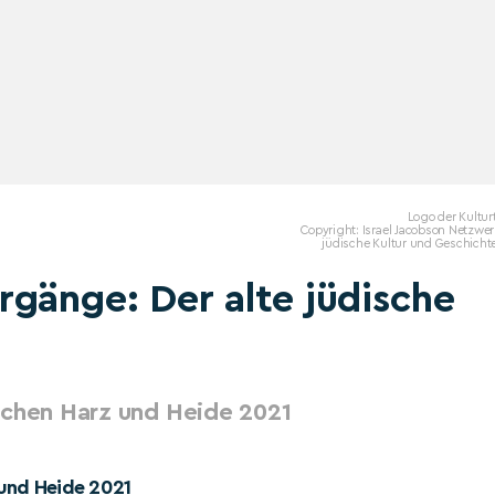
Logo der Kultur
Copyright: Israel Jacobson Netzwer
jüdische Kultur und Geschichte
gänge: Der alte jüdische
schen Harz und Heide 2021
 und Heide 2021