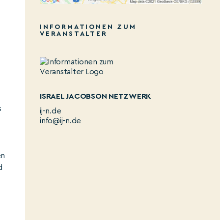
INFORMATIONEN ZUM
VERANSTALTER
ISRAEL JACOBSON NETZWERK
s
ij-n.de
n
info@ij-n.de
en
d