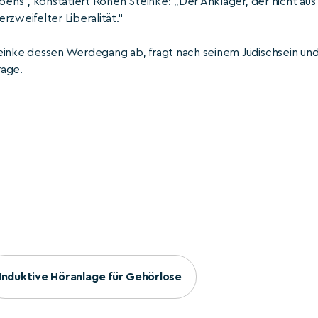
bens“, konstatiert Ronen Steinke: „Der Ankläger, der nicht aus
rzweifelter Liberalität.“
teinke dessen Werdegang ab, fragt nach seinem Jüdischsein un
rage.
Induktive Höranlage für Gehörlose