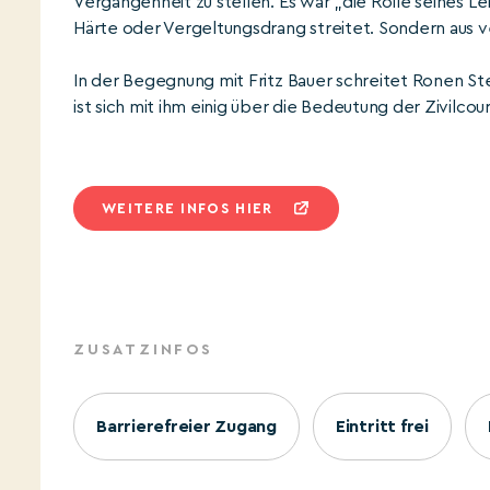
Vergangenheit zu stellen. Es war „die Rolle seines Le
Härte oder Vergeltungsdrang streitet. Sondern aus ve
In der Begegnung mit Fritz Bauer schreitet Ronen S
ist sich mit ihm einig über die Bedeutung der Zivilcou
WEITERE INFOS HIER
ZUSATZINFOS
Barrierefreier Zugang
Eintritt frei