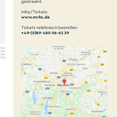
gestreamt.
Infos/Tickets:
www.mvhs.de
Tickets telefonisch bestellen:
+49-(0)89-480 06-62 39
Ohel
chen
nchen
 Obb