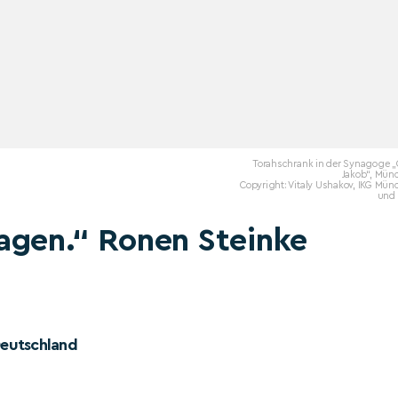
Torahschrank in der Synagoge „
Jakob“, Mün
Copyright: Vitaly Ushakov, IKG Mü
und
agen.“ Ronen Steinke
Deutschland