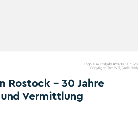
Logo zum Festjahr #2021JLID in Ro
Copyright: Tom Will, Grafikdes
n Rostock – 30 Jahre
und Vermittlung