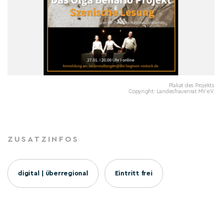
Plakat des Projekts
Copyright: Landesfrauenrat MV e.V.
ZUSATZINFOS
digital | überregional
Eintritt frei