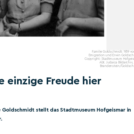
Familie Goldschmidt: 1939 vo
Emigration und Erwin Goldsch
Copyright: Stadtmuseum Hofgeis
Abt. Judaica Bildarchiv,
Brandenstein/Goldsch
e einzige Freude hier
 Goldschmidt stellt das Stadtmuseum Hofgeismar in
.