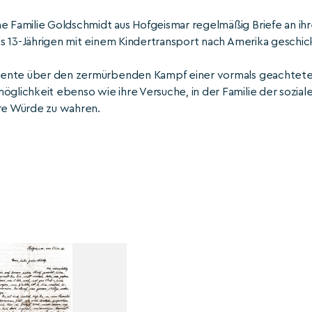
he Familie Goldschmidt aus Hofgeismar regelmäßig Briefe an ih
als 13-Jährigen mit einem Kindertransport nach Amerika geschic
okumente über den zermürbenden Kampf einer vormals geachtet
öglichkeit ebenso wie ihre Versuche, in der Familie der sozial
hre Würde zu wahren.