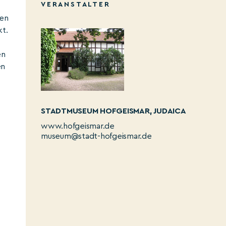
VERANSTALTER
ren
kt.
en
en
STADTMUSEUM HOFGEISMAR, JUDAICA
www.hofgeismar.de
museum@stadt-hofgeismar.de