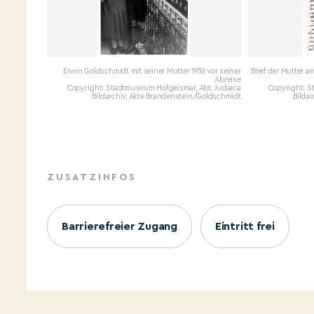
Erwin Goldschmidt mit seiner Mutter 1936 vor seiner
Brief der Mutter 
Abreise
Copyright: Stadtmuseum Hofgeismar, Abt. Judaica
Copyright: S
Bildarchiv, Akte Brandenstein/Goldschmidt
Bilda
ZUSATZINFOS
Barrierefreier Zugang
Eintritt frei