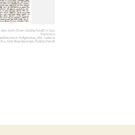
an den Sohn Erwin Goldschmidt in San
Francisco
tadtmuseum Hofgeismar, Abt. Judaica
rchiv, Akte Brandenstein/Goldschmidt