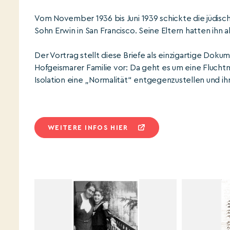
Vom November 1936 bis Juni 1939 schickte die jüdisc
Sohn Erwin in San Francisco. Seine Eltern hatten ihn 
Der Vortrag stellt diese Briefe als einzigartige D
Hofgeismarer Familie vor: Da geht es um eine Fluchtm
Isolation eine „Normalität“ entgegenzustellen und i
WEITERE INFOS HIER