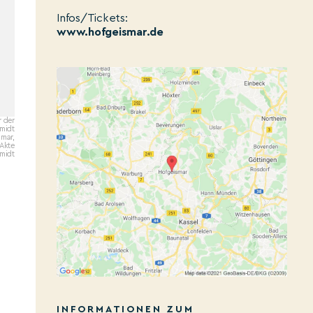
Infos/Tickets:
www.hofgeismar.de
r der
midt
mar,
 Akte
midt
INFORMATIONEN ZUM