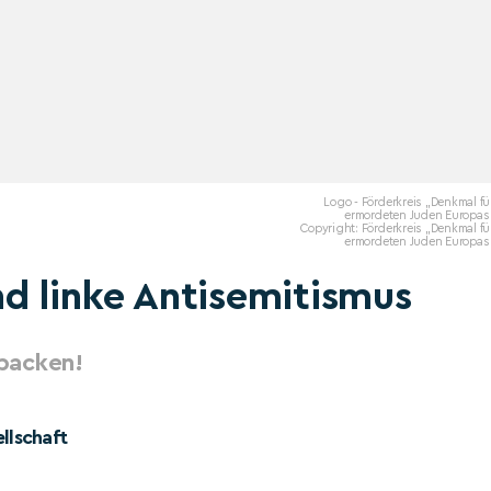
Logo - Förderkreis „Denkmal fü
ermordeten Juden Europas 
Copyright: Förderkreis „Denkmal fü
ermordeten Juden Europas 
d linke Antisemitismus
packen!
llschaft