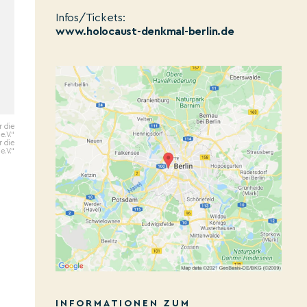
Infos/Tickets:
www.holocaust-denkmal-berlin.de
r die
e.V.“
r die
e.V.“
INFORMATIONEN ZUM