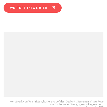
WEITERE INFOS HIER
Kunstwerk von Tom Kristen, basierend auf dem Gedicht „Gemeinsam" von Rose
Ausländer in der Synagoge von Regensburg