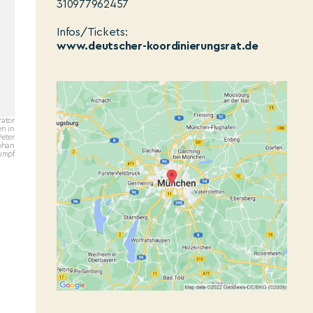
310977962457
Infos/Tickets:
www.deutscher-koordinierungsrat.de
ator
en in
Peter
ephan
umpf