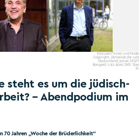
Diskutant*innen und Moder
Copyright: Zentralrat der Jud
Deutschland; privat; EKD/
Bongard; Lutz Jäkel; DKR; St
R
e steht es um die jüdisch-
rbeit? – Abendpodium im
on 70 Jahren „Woche der Brüderlichkeit“