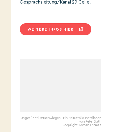
Gesprächsleitung/Kanal 29 Celle.
WEITERE INFOS HIER
Ungesühnt | Verschwiegen | Ein Heimatbild Installation
von Peter Barth
Copyright: Roman Thomas