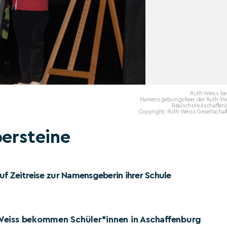
Ruth Weiss be
Namensgebungsfeier der Ruth-We
Realschule Aschaffen
Copyright: Ruth Weiss Gesellschaft
persteine
uf Zeitreise zur Namensgeberin ihrer Schule
h Weiss bekommen Schüler*innen in Aschaffenburg