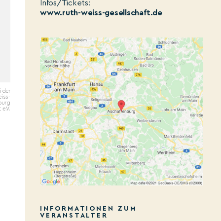
Infos/Tickets:
www.ruth-weiss-gesellschaft.de
i der
iss-
burg
 e.V.
INFORMATIONEN ZUM
VERANSTALTER