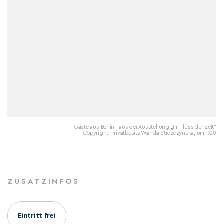
Gäste aus Berlin - aus der Ausstellung „Im Fluss der Zeit“
Copyright: Privatbesitz Wanda Strozczynska, um 1920
ZUSATZINFOS
Eintritt frei