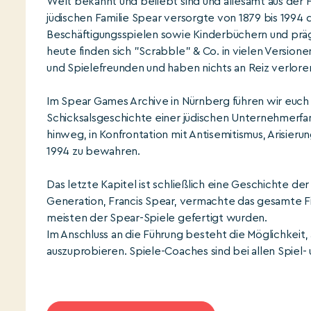
Welt bekannt und beliebt sind und allesamt aus der
jüdischen Familie Spear versorgte von 1879 bis 1994 
Beschäftigungsspielen sowie Kinderbüchern und prägt
heute finden sich "Scrabble" & Co. in vielen Version
und Spielefreunden und haben nichts an Reiz verlore
Im Spear Games Archive in Nürnberg führen wir euch du
Schicksalsgeschichte einer jüdischen Unternehmerfam
hinweg, in Konfrontation mit Antisemitismus, Arisierun
1994 zu bewahren.
Das letzte Kapitel ist schließlich eine Geschichte d
Generation, Francis Spear, vermachte das gesamte Fi
meisten der Spear-Spiele gefertigt wurden.
Im Anschluss an die Führung besteht die Möglichkeit,
auszuprobieren. Spiele-Coaches sind bei allen Spiel- 