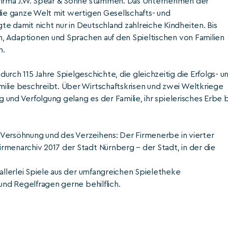
 Firma J.W. Spear & Söhne stammen. Das Unternehmen der
die ganze Welt mit wertigen Gesellschafts- und
e damit nicht nur in Deutschland zahlreiche Kindheiten. Bis
en, Adaptionen und Sprachen auf den Spieltischen von Familien
n.
rch 115 Jahre Spielgeschichte, die gleichzeitig die Erfolgs- u
ilie beschreibt. Über Wirtschaftskrisen und zwei Weltkriege
g und Verfolgung gelang es der Familie, ihr spielerisches Erbe b
er Versöhnung und des Verzeihens: Der Firmenerbe in vierter
rmenarchiv 2017 der Stadt Nürnberg – der Stadt, in der die
 allerlei Spiele aus der umfangreichen Spieletheke
und Regelfragen gerne behilflich.