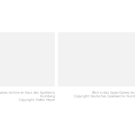
ames Archive im Haus des Spiel(en)s
Blick in das Spear Games Ar
Nürnberg
Copyright: Deutsches Spielearchiv Nürn
Copyright: Stefan Meyer