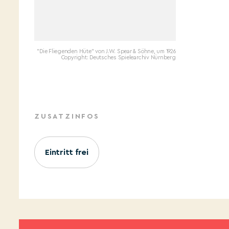
"Die Fliegenden Hüte" von J.W. Spear & Söhne, um 1926
Copyright: Deutsches Spielearchiv Nürnberg
ZUSATZINFOS
Eintritt frei