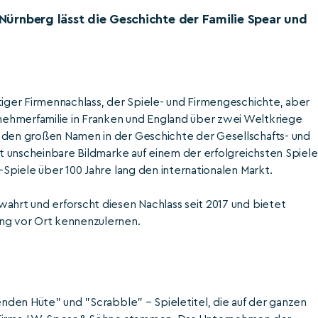
n Nürnberg lässt die Geschichte der Familie Spear und
tiger Firmennachlass, der Spiele- und Firmengeschichte, aber
ehmerfamilie in Franken und England über zwei Weltkriege
u den großen Namen in der Geschichte der Gesellschafts- und
ast unscheinbare Bildmarke auf einem der erfolgreichsten Spiele
-Spiele über 100 Jahre lang den internationalen Markt.
ahrt und erforscht diesen Nachlass seit 2017 und bietet
ung vor Ort kennenzulernen.
genden Hüte" und "Scrabble" – Spieletitel, die auf der ganzen