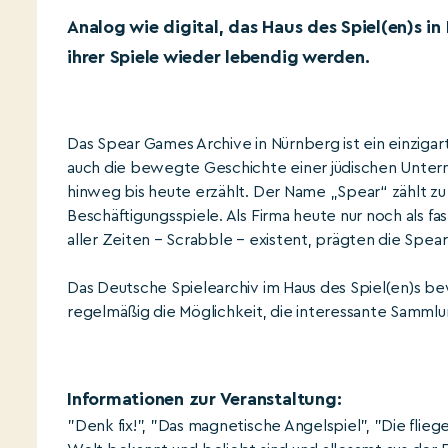
Analog wie digital, das Haus des Spiel(en)s i
ihrer Spiele wieder lebendig werden.
Das Spear Games Archive in Nürnberg ist ein einzigar
auch die bewegte Geschichte einer jüdischen Untern
hinweg bis heute erzählt. Der Name „Spear“ zählt z
Beschäftigungsspiele. Als Firma heute nur noch als f
aller Zeiten – Scrabble – existent, prägten die Spear
Das Deutsche Spielearchiv im Haus des Spiel(en)s bew
regelmäßig die Möglichkeit, die interessante Samml
Informationen zur Veranstaltung:
"Denk fix!", "Das magnetische Angelspiel", "Die flie