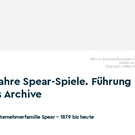
Blick in die Ausstellung des 
Games Arc
Copyright: Stefan 
Jahre Spear-Spiele. Führung
 Archive
nternehmerfamilie Spear – 1879 bis heute