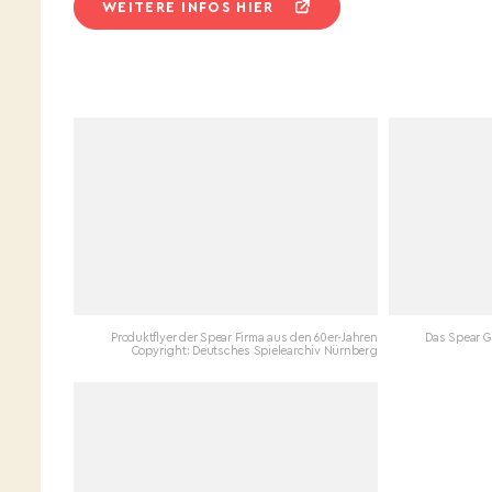
WEITERE INFOS HIER
Produktflyer der Spear Firma aus den 60er-Jahren
Das Spear G
Copyright: Deutsches Spielearchiv Nürnberg