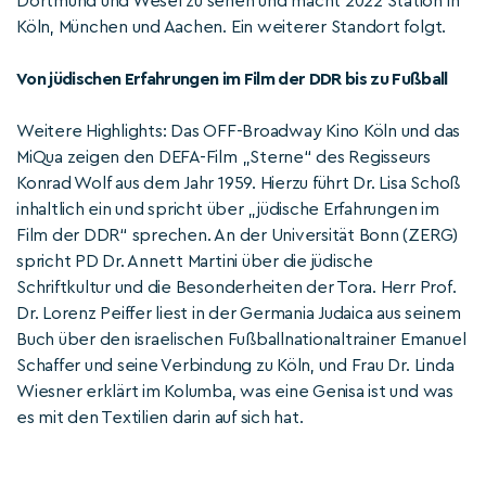
Dortmund und Wesel zu sehen und macht 2022 Station in
Köln, München und Aachen. Ein weiterer Standort folgt.
Von jüdischen Erfahrungen im Film der DDR bis zu Fußball
Weitere Highlights: Das OFF-Broadway Kino Köln und das
MiQua zeigen den DEFA-Film „Sterne“ des Regisseurs
Konrad Wolf aus dem Jahr 1959. Hierzu führt Dr. Lisa Schoß
inhaltlich ein und spricht über „jüdische Erfahrungen im
Film der DDR“ sprechen. An der Universität Bonn (ZERG)
spricht PD Dr. Annett Martini über die jüdische
Schriftkultur und die Besonderheiten der Tora. Herr Prof.
Dr. Lorenz Peiffer liest in der Germania Judaica aus seinem
Buch über den israelischen Fußballnationaltrainer Emanuel
Schaffer und seine Verbindung zu Köln, und Frau Dr. Linda
Wiesner erklärt im Kolumba, was eine Genisa ist und was
es mit den Textilien darin auf sich hat.