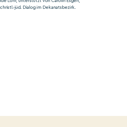
e Lohr, unterstützt von Carolin Esgen,
hristl.-jüd. Dialog im Dekanatsbezirk.