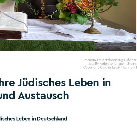
Menora am Israelsonntag auf dem 
der Ev. Auferstehungskirche in
Copyright: Carolin Esgen, Lohr am
hre Jüdisches Leben in
 und Austausch
disches Leben in Deutschland