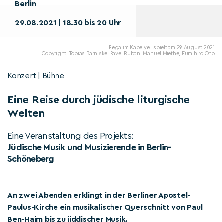
Berlin
29.08.2021 | 18.30 bis 20 Uhr
„Regalim Kapelye“ spielt am 29. August 2021
Copyright: Tobias Barniske, Pavel Ruban, Manuel Miethe, Fumihiro Ono
Konzert | Bühne
Eine Reise durch jüdische liturgische
Welten
Eine Veranstaltung des Projekts:
Jüdische Musik und Musizierende in Berlin-
Schöneberg
An zwei Abenden erklingt in der Berliner Apostel-
Paulus-Kirche ein musikalischer Querschnitt von Paul
Ben-Haim bis zu jiddischer Musik.