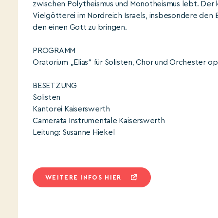
zwischen Polytheismus und Monotheismus lebt. Der kä
Vielgötterei im Nordreich Israels, insbesondere den 
den einen Gott zu bringen.
PROGRAMM
Oratorium „Elias“ für Solisten, Chor und Orchester o
BESETZUNG
Solisten
Kantorei Kaiserswerth
Camerata Instrumentale Kaiserswerth
Leitung: Susanne Hiekel
WEITERE INFOS HIER