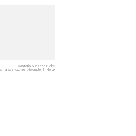
Kantorin Susanne Hiekel
yright: slyzz.me I Alexander S. Hertel