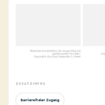
Plakat der Konzertreihe „Ein langer Weg mit
gemeinsamen Wurzeln“
Cop
Copyright: slyzz.me I Alexander S. Hertel
ZUSATZINFOS
Barrierefreier Zugang