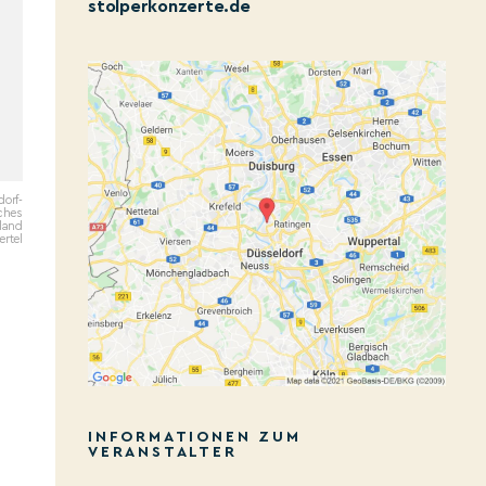
stolperkonzerte.de
dorf-
sches
land
ertel
INFORMATIONEN ZUM
VERANSTALTER