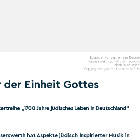
Logo der Konzertreihe in Düssel
Kaiserswerth zu 1700 Jahre jüdi
Leben in Deutsch
Copyright: slyzz.me I Alexander S. H
r der Einheit Gottes
rtreihe „1700 Jahre jüdisches Leben in Deutschland“
iserswerth hat Aspekte jüdisch inspirierter Musik in