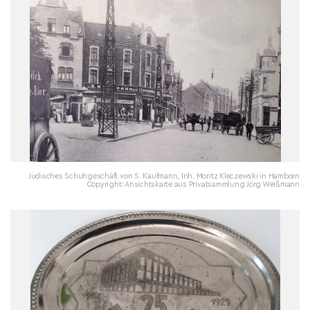
Jüdisches Schuhgeschäft von S. Kaufmann, Inh. Moritz Kleczewski in Hamborn
Copyright: Ansichtskarte aus Privatsammlung Jörg Weißmann