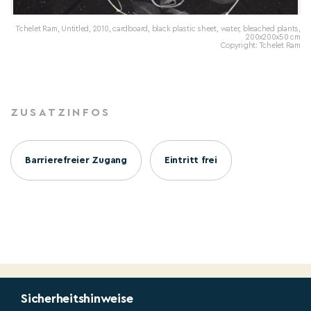
Tchelet Ram, Untitled, 2010, cardboard, black plastic sheet, water, bleached plants,
200x200x50 cm
Copyright: Tchelet Ram
ZUSATZINFOS
Barrierefreier Zugang
Eintritt frei
Sicherheitshinweise