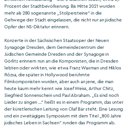
Prozent der Stadtbevölkerung. Bis Mitte 2021 wurden
mehr als 280 sogenannte „Stolpersteine“ in die
Gehwege der Stadt eingelassen, die nicht nur an jüdische
Opfer der NS-Diktatur erinnern.
Konzerte in der Sächsischen Staatsoper der Neuen
Synagoge Dresden, dem Gemeindezentrum der
Jüdischen Gemeinde Dresden und der Synagoge in
Görlitz erinnern nun an die Komponisten, die in Dresden
lebten oder wirkten, wie etwa Franz Waxman und Miklos
Rózsa, die später in Hollywood berühmte
Filmkomponisten wurden, aber auch an jene, die man
heute kaum mehr kennt wie Josef Weiss, Arthur Chitz,
Siegfried Sonnenschein und Paul Abraham. „Es sind noch
Lieder zu singen …“ heißt es in einem Programm, das unter
der künstlerischen Leitung von Olaf Bär steht. Eine Lesung
und ein zweitägiges Symposium mit dem Titel „800 Jahre
jüdisches Leben in Sachsen“ runden das Programm ab.