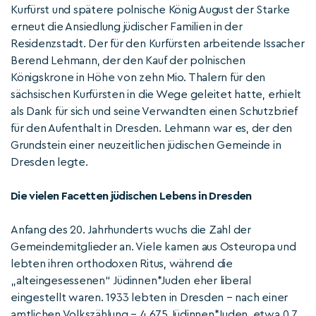
Kurfürst und spätere polnische König August der Starke
erneut die Ansiedlung jüdischer Familien in der
Residenzstadt. Der für den Kurfürsten arbeitende Issacher
Berend Lehmann, der den Kauf der polnischen
Königskrone in Höhe von zehn Mio. Thalern für den
sächsischen Kurfürsten in die Wege geleitet hatte, erhielt
als Dank für sich und seine Verwandten einen Schutzbrief
für den Aufenthalt in Dresden. Lehmann war es, der den
Grundstein einer neuzeitlichen jüdischen Gemeinde in
Dresden legte.
Die vielen Facetten jüdischen Lebens in Dresden
Anfang des 20. Jahrhunderts wuchs die Zahl der
Gemeindemitglieder an. Viele kamen aus Osteuropa und
lebten ihren orthodoxen Ritus, während die
„alteingesessenen“ Jüdinnen*Juden eher liberal
eingestellt waren. 1933 lebten in Dresden – nach einer
amtlichen Volkszählung – 4.675 Jüdinnen*Juden, etwa 0,7