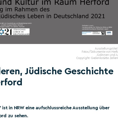
Ausstellungstite
Fotos/Dokumente von Herfo
Jüdinnen und J
Copyright: Gedenkstätte Zellen
eren, Jüdische Geschichte
rford
 ist in NRW eine aufschlussreiche Ausstellung über
ord zu sehen.