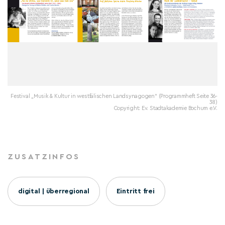
Festival „Musik & Kultur in westfälischen Landsynagogen“ (Programmheft Seite 36-
38)
Copyright: Ev. Stadtakademie Bochum e.V.
ZUSATZINFOS
digital | überregional
Eintritt frei