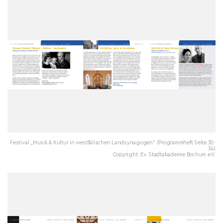
Festival „Musik & Kultur in westfälischen Landsynagogen“ (Programmheft Seite 32-
34)
Copyright: Ev. Stadtakademie Bochum e.V.