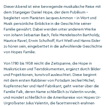
Dieser Abend ist eine bewegende musikalische Reise mit
dem Stargeiger Daniel Hope, der dem Publikum –
begleitet vom Pianisten Jacques Ammon – in Wort und
Musik persönliche Einblicke in die Geschichte seiner
Familie gewährt. Dabei werden unter anderem Werke
von Johann Sebastian Bach, Felix Mendelssohn Bartholdy,
Maurice Ravel, Erwin Schulhoff, Kurt Weill und Hanns Eisler
zu hören sein, eingebettet in die aufwühlende Geschichte
von Hopes Familie.
Von 1780 bis 1938 reicht die Zeitspanne, die Hope in
Musikstücken und Textdokumenten, ergänzt durch Bilder
und Projektionen, kunstvoll ausleuchtet. Diese beginnt
mit dem ersten Rabbiner von Potsdam Jechiel Michel,
Kupferstecher und Hanf-Fabrikant, geht weiter über die
Familie Falk, deren Name schließlich zu Valentin wurde,
und mündet schließlich in die Amerikareise von Hopes Ur-
Urgroßvater Julius Valentin, die facettenreich erahnen