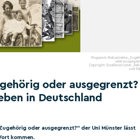
Programm Podcastreihe „Zugeh
oder ausgegren
Copyright: Exzellenzcluster „Rel
und Pol
gehörig oder ausgegrenzt?
Leben in Deutschland
„Zugehörig oder ausgegrenzt?“ der Uni Münster lässt
 Wort kommen.