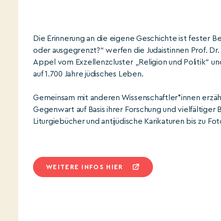
Die Erinnerung an die eigene Geschichte ist fester 
oder ausgegrenzt?“ werfen die Judaistinnen Prof. Dr
Appel vom Exzellenzcluster „Religion und Politik“ und
auf 1.700 Jahre jüdisches Leben.
Gemeinsam mit anderen Wissenschaftler*innen erzähle
Gegenwart auf Basis ihrer Forschung und vielfältiger B
Liturgiebücher und antijüdische Karikaturen bis zu Fo
WEITERE INFOS HIER