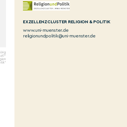
EXZELLENZCLUSTER RELIGION & POLITIK
www.uni-muenster.de
religionundpolitik@uni-muenster.de
örig
zt?“
igion
itik“