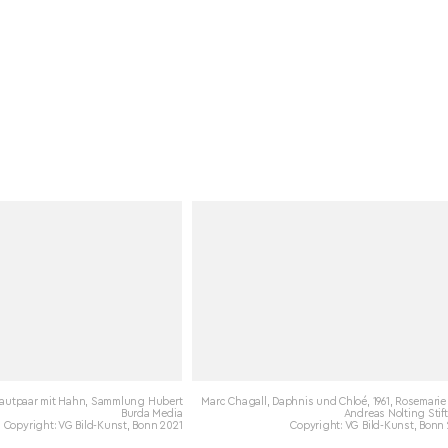
rautpaar mit Hahn, Sammlung Hubert
Marc Chagall, Daphnis und Chloé, 1961, Rosemari
Burda Media
Andreas Nolting Sti
Copyright: VG Bild-Kunst, Bonn 2021
Copyright: VG Bild-Kunst, Bonn