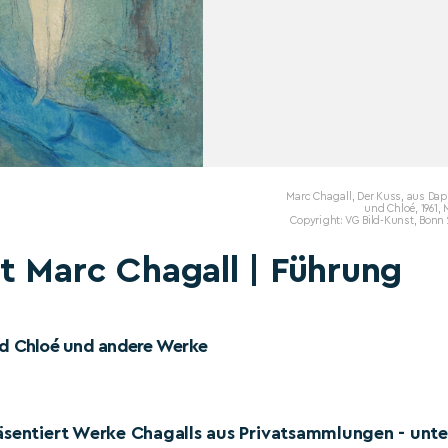
Marc Chagall, Der Kuss, aus Da
und Chloé, 1961, 
Copyright: VG Bild-Kunst, Bonn
t Marc Chagall | Führung
und Chloé und andere Werke
äsentiert Werke Chagalls aus Privatsammlungen - unte