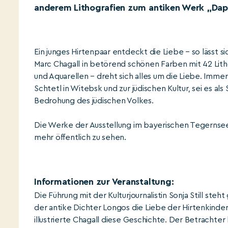
anderem Lithografien zum antiken Werk „Dap
Ein junges Hirtenpaar entdeckt die Liebe – so lässt 
Marc Chagall in betörend schönen Farben mit 42 Litho
und Aquarellen – dreht sich alles um die Liebe. Imme
Schtetl in Witebsk und zur jüdischen Kultur, sei es al
Bedrohung des jüdischen Volkes.
Die Werke der Ausstellung im bayerischen Tegernse
mehr öffentlich zu sehen.
Informationen zur Veranstaltung:
Die Führung mit der Kulturjournalistin Sonja Still ste
der antike Dichter Longos die Liebe der Hirtenkinder
illustrierte Chagall diese Geschichte. Der Betrachter k