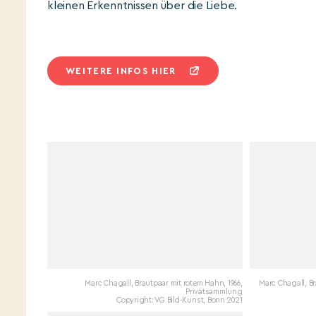
kleinen Erkenntnissen über die Liebe.
WEITERE INFOS HIER
Marc Chagall, Brautpaar mit rotem Hahn, 1966,
Marc Chagall, B
Privatsammlung
Copyright: VG Bild-Kunst, Bonn 2021