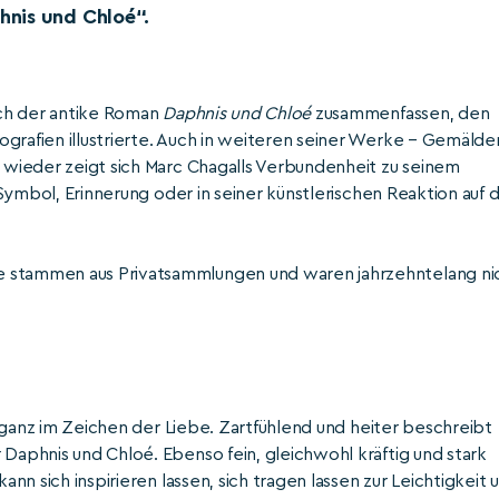
hnis und Chloé“.
sich der antike Roman
Daphnis und Chloé
zusammenfassen, den
grafien illustrierte. Auch in weiteren seiner Werke – Gemälde
r wieder zeigt sich Marc Chagalls Verbundenheit zu seinem
s Symbol, Erinnerung oder in seiner künstlerischen Reaktion auf d
e stammen aus Privatsammlungen und waren jahrzehntelang ni
ht ganz im Zeichen der Liebe. Zartfühlend und heiter beschreibt
 Daphnis und Chloé. Ebenso fein, gleichwohl kräftig und stark
ann sich inspirieren lassen, sich tragen lassen zur Leichtigkeit 