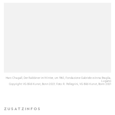
Marc Chagall, Der Rabbiner im Winter, um 1960, Fondazione Gabriele e Anna Braglia,
Lugano
Copyright: VG Bild-Kunst, Bonn 2021; Foto: R. Pellegrini, VG Bild-Kunst, Bonn 2021
ZUSATZINFOS