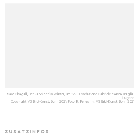
Marc Chagall, Der Rabbiner im Winter, um 1960, Fondazione Gabriele e Anna Braglia,
Lugano
Copyright: VG Bild-Kunst, Bonn 2021; Foto: R. Pellegrini, VG Bild-Kunst, Bonn 2021
ZUSATZINFOS