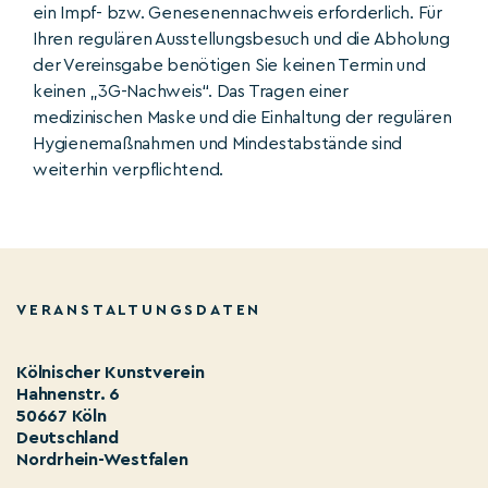
ein Impf- bzw. Genesenennachweis erforderlich. Für
Ihren reg­ulären Ausstellungsbe­such und die Abholung
der Vereinsgabe benöti­gen Sie kei­nen Termin und
kei­nen „3G-Nach­weis“. Das Tragen einer
medizinischen Maske und die Einhaltung der regulären
Hygienemaßnahmen und Mindestabstände sind
weiterhin verpflichtend.
VERANSTALTUNGSDATEN
Kölnischer Kunstverein
Hahnenstr. 6
50667 Köln
Deutschland
Nordrhein-Westfalen