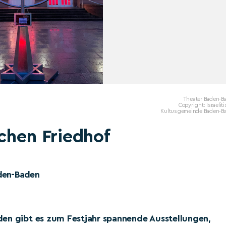
Theater Baden-B
Copyright: Israelit
Kultusgemeinde Baden-B
chen Friedhof
aden-Baden
den gibt es zum Festjahr spannende Ausstellungen,