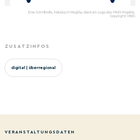
Eine Schriftrolle, hebräisch Megilla, dient als Logo des VRdS-Projekts.
Copyright: VRdS
ZUSATZINFOS
digital | überregional
VERANSTALTUNGSDATEN