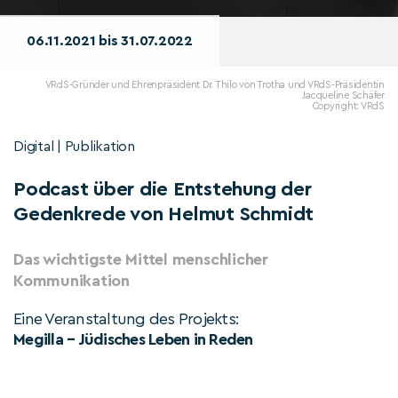
06.11.2021 bis 31.07.2022
VRdS-Gründer und Ehrenpräsident Dr. Thilo von Trotha und VRdS-Präsidentin
Jacqueline Schäfer
Copyright: VRdS
Digital | Publikation
Podcast über die Entstehung der
Gedenkrede von Helmut Schmidt
Das wichtigste Mittel menschlicher
Kommunikation
Eine Veranstaltung des Projekts:
Megilla – Jüdisches Leben in Reden