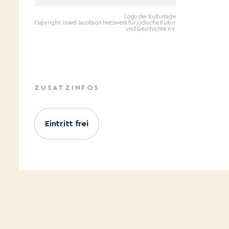
Logo der Kulturtage
Copyright: Israel Jacobson Netzwerk für jüdische Kultur
und Geschichte e.V.
ZUSATZINFOS
Eintritt frei