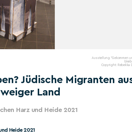
Ausstellung "Gekommen u
blei
Copyright: Rebekka 
en? Jüdische Migranten au
hweiger Land
schen Harz und Heide 2021
 und Heide 2021