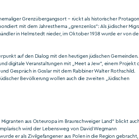
hemaliger Grenzübergangsort – rückt als historischer Protagon
ondiert mit dem Jahresthema „grenzenlos“: Als jüdischer Migr
händler in Helmstedt nieder, im Oktober 1938 wurde er von de
rpunkt auf den Dialog mit den heutigen jüdischen Gemeinden.
nd digitale Veranstaltungen mit „Meet a Jew“, einem Projekt 
 und Gespräch in Goslar mit dem Rabbiner Walter Rothschild.
jüdischer Bevölkerung wollen auch die zweiten „Jüdischen
 Migranten aus Osteuropa im Braunschweiger Land“ blickt auc
. Exemplarisch wird der Lebensweg von David Wegmann
rde er als Zivilgefangener aus Polen in die Region gebracht,