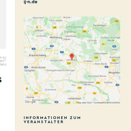
ij-n.de
m zu
ben?"
Denz
s
INFORMATIONEN ZUM
VERANSTALTER