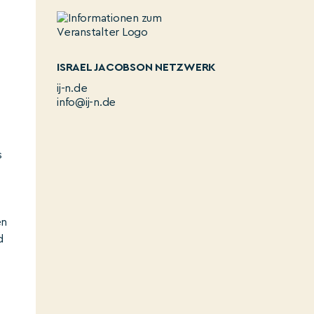
ISRAEL JACOBSON NETZWERK
ij-n.de
info@ij-n.de
s
n
en
d