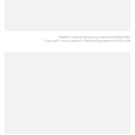
Titelbild Sukkot beziehungsweise Erntedankfest
Copyright: www.juedisch-beziehungsweise-christlich.de