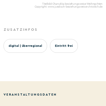
Titelbild Chanukka beziehungsweise Weihnachten
Copyright: www.juedisch-beziehungsweise-christlich.de
ZUSATZINFOS
digital | überregional
Eintritt frei
VERANSTALTUNGSDATEN