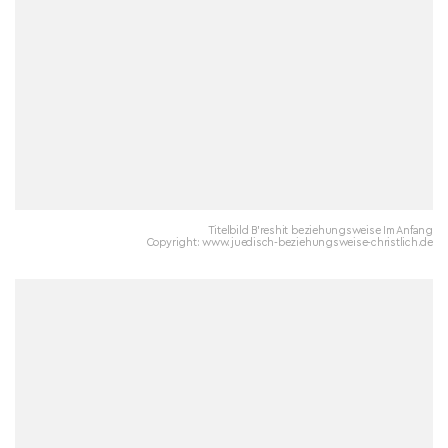
Titelbild B'reshit beziehungsweise Im Anfang
Copyright: www.juedisch-beziehungsweise-christlich.de