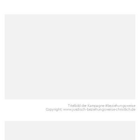
Titelbild der Kampagne #beziehungsweise
Copyright: www.juedisch-beziehungsweise-christlich.de