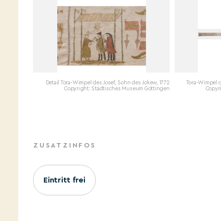
Detail Tora-Wimpel des Josef, Sohn des Jokew, 1772
Tora-Wimpel d
Copyright: Städtisches Museum Göttingen
Copyr
ZUSATZINFOS
Eintritt frei