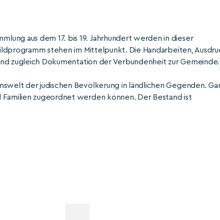
lung aus dem 17. bis 19. Jahrhundert werden in dieser
d Bildprogramm stehen im Mittelpunkt. Die Handarbeiten, Ausdru
, sind zugleich Dokumentation der Verbundenheit zur Gemeinde.
enswelt der jüdischen Bevölkerung in ländlichen Gegenden. Ga
d Familien zugeordnet werden können. Der Bestand ist