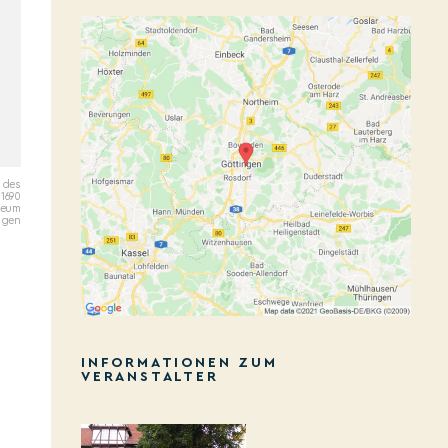
n des
1690
seum
ngen
INFORMATIONEN ZUM
VERANSTALTER