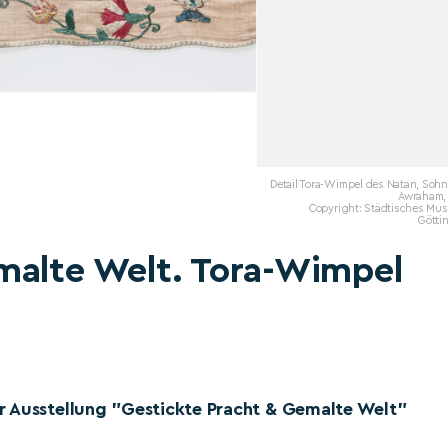
Detail Tora-Wimpel des Natan, Soh
Awraham, 
Copyright: Städtisches Mu
Götti
malte Welt. Tora-Wimpel
r Ausstellung "Gestickte Pracht & Gemalte Welt"