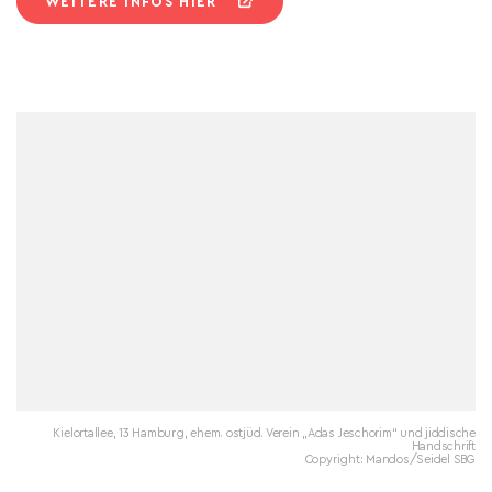
WEITERE INFOS HIER
Kielortallee, 13 Hamburg, ehem. ostjüd. Verein „Adas Jeschorim“ und jiddische
Handschrift
Copyright: Mandos/Seidel SBG