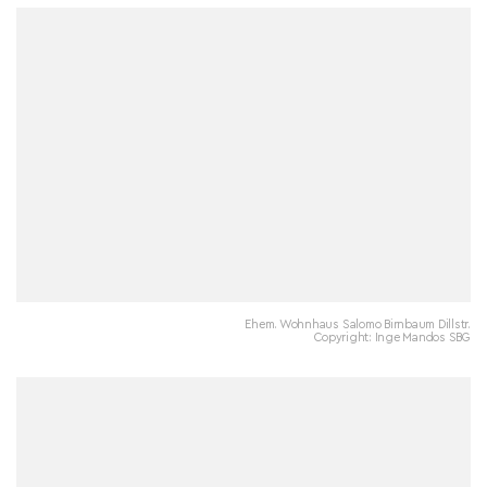
Ehem. Wohnhaus Salomo Birnbaum Dillstr.
Copyright: Inge Mandos SBG