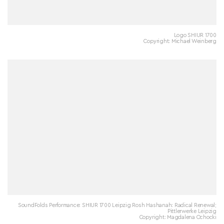
Logo SHIUR 1700
Copyright: Michael Weinberg
SoundFolds Performance: SHIUR 1700 Leipzig Rosh Hashanah: Radical Renewal;
Pittlerwerke Leipzig
Copyright: Magdalena Ochocki