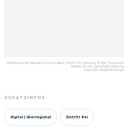
Performance Alli Neumann & Leon Kraack: SHIUR 1700 Hamburg Tu B’Av: The Jewish
Holiday of Love; Laeiszhalle Hamburg
Copyright: Alexander Bunge
ZUSATZINFOS
digital | überregional
Eintritt frei