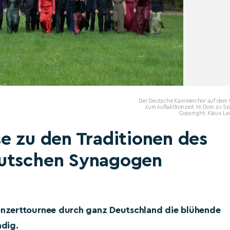
Der Deutsche Kammerchor auf dem
zum Auftaktkonzert im Dom zu Sp
Copyright: Klaus L
e zu den Traditionen des
eutschen Synagogen
nzerttournee durch ganz Deutschland die blühende
ndig.