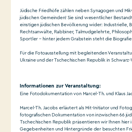
Jüdische Friedhöfe zählen neben Synagogen und Mikw
jüdischen Gemeinden! Sie sind wesentlicher Bestandtei
einstigen jüdischen Bevölkerung wider: Industrielle, 
Rechtsanwälte, Rabbiner, Talmudgelehrte, Philosophen
Sportler – hinter jedem Grabstein steht die Biograf
Für die Fotoausstellung mit begleitenden Veranstalt
Ukraine und der Tschechischen Republik in Schwarz-
Informationen zur Veranstaltung:
Eine Fotodokumentation von Marcel-Th. und Klaus Jac
Marcel-Th. Jacobs erläutert als Mit-Initiator und Fotog
fotografischen Dokumentation von inzwischen 66 jüdi
Tschechischen Republik präsentieren wir Ihnen hier in
Gegebenheiten und Hintergründe der besuchten Friedh