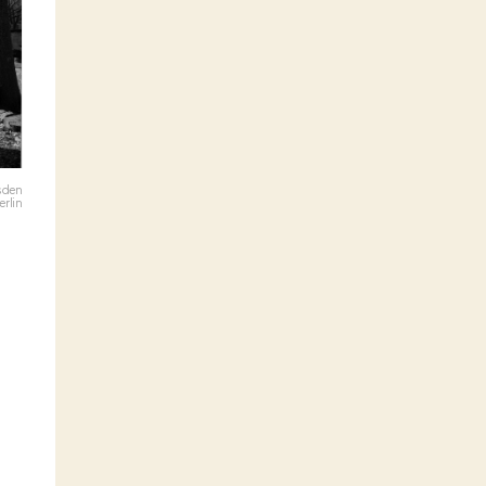
esden
erlin