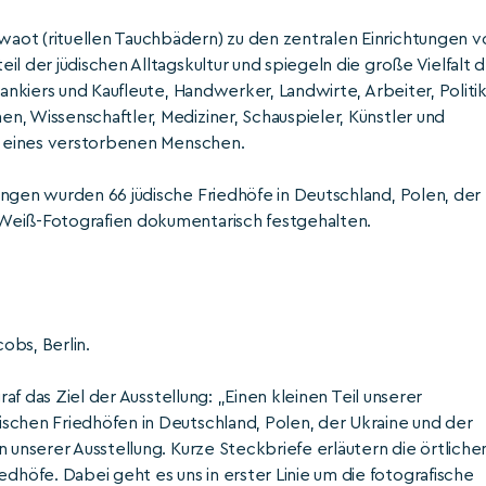
aot (rituellen Tauchbädern) zu den zentralen Einrichtungen v
l der jüdischen Alltagskultur und spiegeln die große Vielfalt 
Bankiers und Kaufleute, Handwerker, Landwirte, Arbeiter, Politik
, Wissenschaftler, Mediziner, Schauspieler, Künstler und
ie eines verstorbenen Menschen.
ungen wurden 66 jüdische Friedhöfe in Deutschland, Polen, der
Weiß-Fotografien dokumentarisch festgehalten.
obs, Berlin.
raf das Ziel der Ausstellung: „Einen kleinen Teil unserer
schen Friedhöfen in Deutschland, Polen, der Ukraine und der
 unserer Ausstellung. Kurze Steckbriefe erläutern die örtliche
öfe. Dabei geht es uns in erster Linie um die fotografische