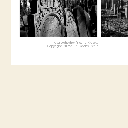
Alter Jüdischer Friedhof Kraków
Copyright: Marcel-Th. Jacobs, Berlin