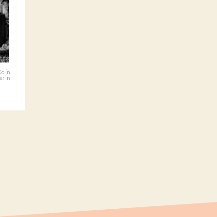
Kolín
erlin