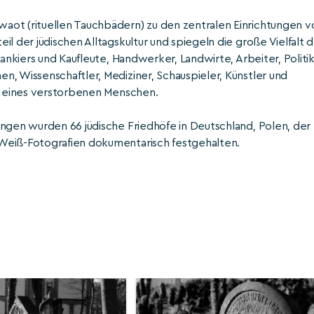
aot (rituellen Tauchbädern) zu den zentralen Einrichtungen v
l der jüdischen Alltagskultur und spiegeln die große Vielfalt 
Bankiers und Kaufleute, Handwerker, Landwirte, Arbeiter, Politik
, Wissenschaftler, Mediziner, Schauspieler, Künstler und
ie eines verstorbenen Menschen.
ungen wurden 66 jüdische Friedhöfe in Deutschland, Polen, der
Weiß-Fotografien dokumentarisch festgehalten.