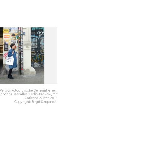
erlag, Fotografische Serie mit einem
 Schönhauser Allee, Berlin-Pankow, mit
Carleen Coulter, 2018
Copyright: Birgit Szepanski