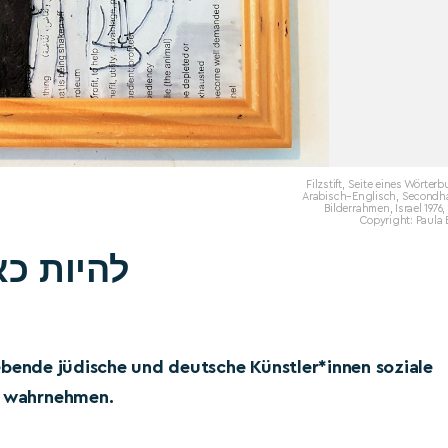
Filzstift, Seite eines Wörter
Arabisch–Englisch, Secondh
Bilderrahmen, Israel 1976,
Copyright: Paula 
ein, Being Here, להיות כאן
n lebende jüdische und deutsche Künstler*innen soziale
te wahrnehmen.