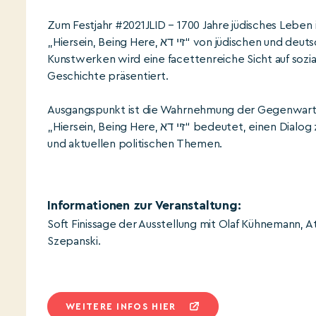
Zum Festjahr #2021JLID – 1700 Jahre jüdisches Leben 
„Hiersein, Being Here, זיי דא“ von jüdischen und deutschen Künstler*innen, die in Berlin leben. Mit multimedialen
Kunstwerken wird eine facettenreiche Sicht auf sozial
Geschichte präsentiert.
Ausgangspunkt ist die Wahrnehmung der Gegenwart mit
„Hiersein, Being Here, זיי דא“ bedeutet, einen Dialog zu schaffen: zum Hier und Jetzt, zur jüdisch-deutschen Geschichte
und aktuellen politischen Themen.
Informationen zur Veranstaltung:
Soft Finissage der Ausstellung mit Olaf Kühnemann, At
Szepanski.
WEITERE INFOS HIER