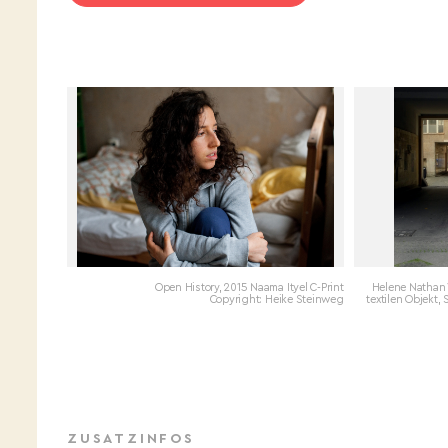
Open History, 2015 Naama Ityel C-Print
Helene Nathan V
Copyright: Heike Steinweg
textilen Objekt,
ZUSATZINFOS