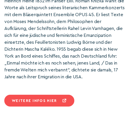
Heinrich Heine 1832 im Pariser Exil. Roman Knižka wählt die
Worte als Leitspruch seines literarischen Kammerkonzerts
mit dem Bläserquintett Ensemble OPUS 45. Er liest Texte
von Moses Mendelssohn, dem Philosophen der
Aufklärung, der Schriftstellerin Rahel Levin Varnhagen, die
sich für eine jüdische und feministische Emanzipation
einsetzte, des Feuilletonisten Ludwig Börne und der
Dichterin Mascha Kaléko. 1955 begab diese sich in New
York an Bord eines Schiffes, das nach Deutschland fuhr:
„Einmal möchte ich es noch sehen, jenes Land, / Das in
fremde Welten mich verbannt“, dichtete sie damals, 17
Jahre nach ihrer Emigration in die USA.
WEITERE INFOS HIER