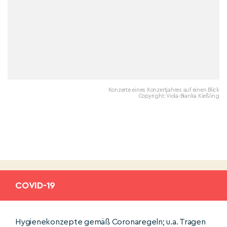
Konzerte eines Konzertjahres auf einen Blick
Copyright: Viola-Bianka Kießling
COVID-19
Hygienekonzepte gemäß Coronaregeln; u.a. Tragen