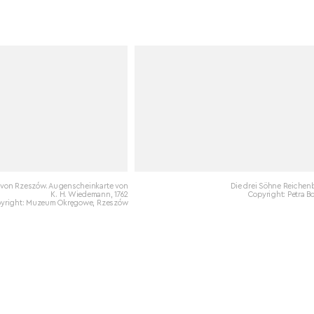
 von Rzeszów. Augenscheinkarte von
Die drei Söhne Reichen
K. H. Wiedemann, 1762
Copyright: Petra B
yright: Muzeum Okręgowe, Rzeszów