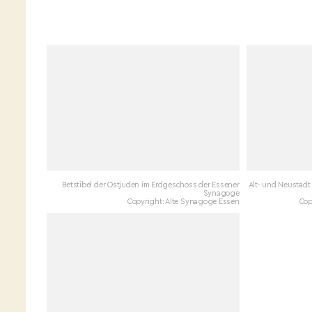
Betstibel der Ostjuden im Erdgeschoss der Essener
Alt- und Neustadt
Synagoge
Copyright: Alte Synagoge Essen
Cop