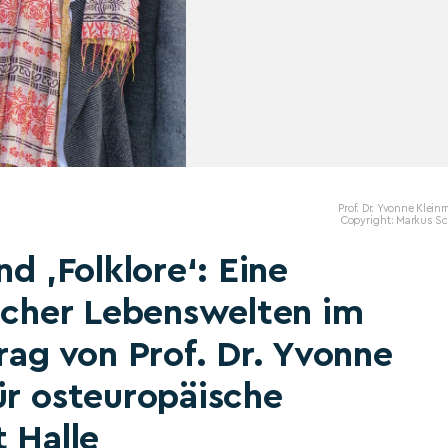
Prof. Dr. Yvonne Klei
Copyright: Markus Sc
nd ‚Folklore‘: Eine
ischer Lebenswelten im
rag von Prof. Dr. Yvonne
ür osteuropäische
 Halle