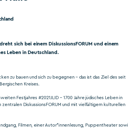
chland
reht sich bei einem DiskussionsFORUM und einem
hes Leben in Deutschland.
n zu bauen und sich zu begegnen – das ist das Ziel des seit
rgischen Kreises.
ten Festjahres #2021JLID – 1700 Jahre jüdisches Leben in
zentralen DiskussionsFORUM und mit vielfältigem kulturellen
undgang, Filmen, einer Autor*innenlesung, Puppentheater sow