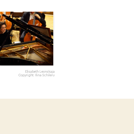
Elisabeth Leonskaja
Copyright: Ilina Schileru