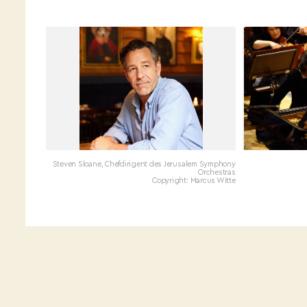
Steven Sloane, Chefdirigent des Jerusalem Symphony
Orchestras
Copyright: Marcus Witte