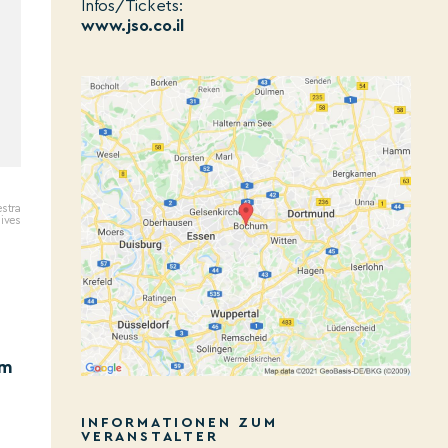
Infos/Tickets:
www.jso.co.il
stra
hives
im
INFORMATIONEN ZUM
VERANSTALTER