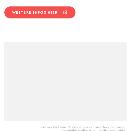
WEITERE INFOS HIER
Gebeugter Leerer Stuhl vor dem Rathaus München-Pasing
Copyright: Marlies Poss und Blanka Wilchfort